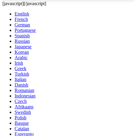
[javascript]
[/javascript]
English
French
German
Portuguese
Spanish
Russian
Japanese
Korean
Arabic
Irish
Greek
Turkish
Italian
Danish
Romanian
Indonesian
Czech
Afrikaans
Swedish
Polish
Basque
Catalan
Esperanto