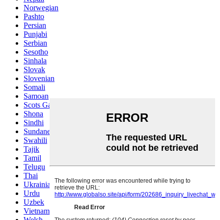
Norwegian
Pashto
Persian
Punjabi
Serbian
Sesotho
Sinhala
Slovak
Slovenian
Somali
Samoan
Scots Gaelic
Shona
Sindhi
Sundanese
Swahili
Tajik
Tamil
Telugu
Thai
Ukrainian
Urdu
Uzbek
Vietnamese
Welsh